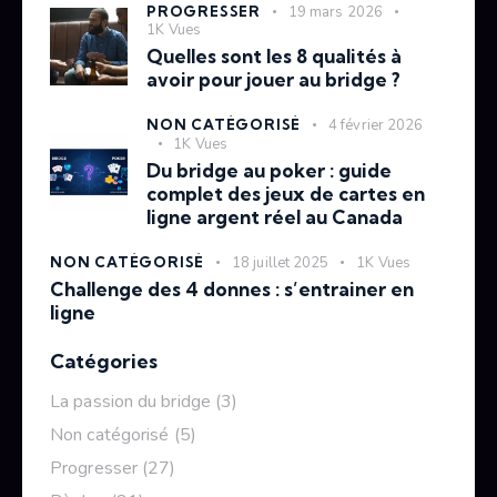
PROGRESSER
19 mars 2026
1K
Vues
Quelles sont les 8 qualités à
avoir pour jouer au bridge ?
NON CATÉGORISÉ
4 février 2026
1K
Vues
Du bridge au poker : guide
complet des jeux de cartes en
ligne argent réel au Canada
NON CATÉGORISÉ
18 juillet 2025
1K
Vues
Challenge des 4 donnes : s’entrainer en
ligne
Catégories
La passion du bridge
(3)
Non catégorisé
(5)
Progresser
(27)