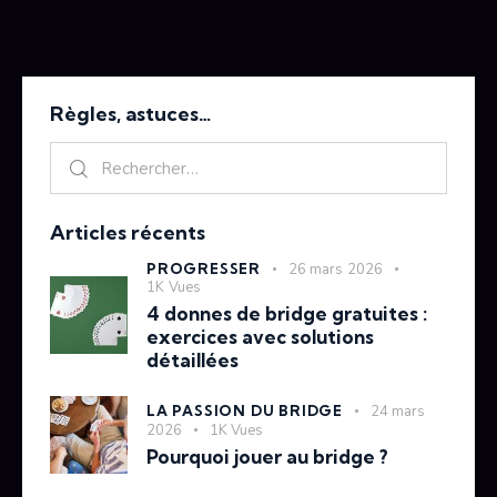
Règles, astuces…
Articles récents
PROGRESSER
26 mars 2026
1K
Vues
4 donnes de bridge gratuites :
exercices avec solutions
détaillées
LA PASSION DU BRIDGE
24 mars
2026
1K
Vues
Pourquoi jouer au bridge ?