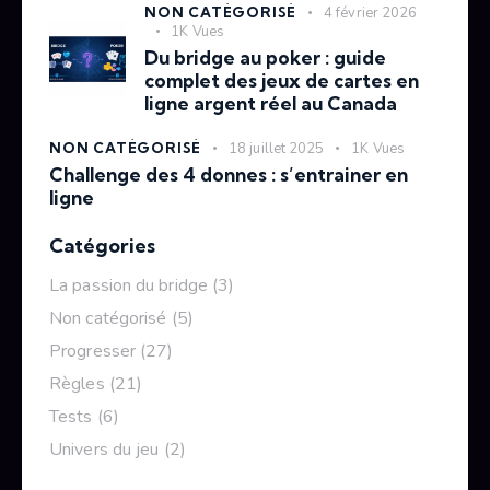
NON CATÉGORISÉ
4 février 2026
1K
Vues
Du bridge au poker : guide
complet des jeux de cartes en
ligne argent réel au Canada
NON CATÉGORISÉ
18 juillet 2025
1K
Vues
Challenge des 4 donnes : s’entrainer en
ligne
Catégories
La passion du bridge
(3)
Non catégorisé
(5)
Progresser
(27)
Règles
(21)
Tests
(6)
Univers du jeu
(2)