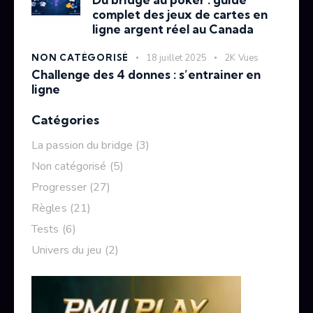
complet des jeux de cartes en
ligne argent réel au Canada
NON CATÉGORISÉ
18 juillet 2025
2K
Vues
Challenge des 4 donnes : s’entrainer en
ligne
Catégories
La passion du bridge
(3)
Non catégorisé
(5)
Progresser
(27)
Règles
(21)
Tests
(6)
Univers du jeu
(2)