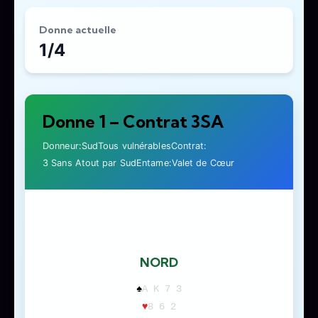
Donne actuelle
1/4
Donne 1 – Contrat 3SA
Donneur:
Sud
Tous vulnérables
Contrat:
3 Sans Atout par Sud
Entame:
Valet de Cœur
NORD
♠
A K 7 3
♥
8 6 2