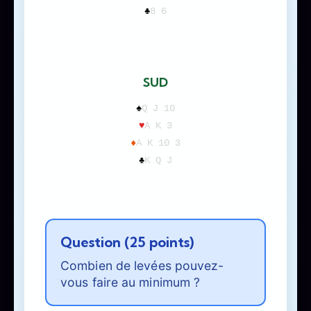
♣
8 6
SUD
♠
Q J 10
♥
A K 3
♦
A K 10 3
♣
K Q J
Question (25 points)
Combien de levées pouvez-
vous faire au minimum ?