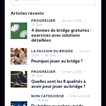
Articles récents
PROGRESSER
26 mars 2026
2K
Vues
4 donnes de bridge gratuites :
exercices avec solutions
détaillées
LA PASSION DU BRIDGE
24 mars
2026
2K
Vues
Pourquoi jouer au bridge ?
PROGRESSER
19 mars 2026
2K
Vues
Quelles sont les 8 qualités à
avoir pour jouer au bridge ?
NON CATÉGORISÉ
4 février 2026
2K
Vues
Du bridge au poker : guide