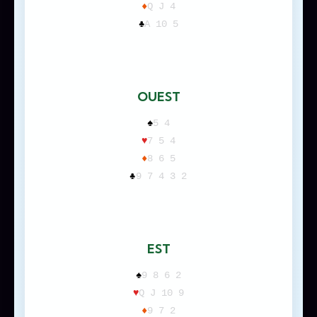
♦
Q J 4
♣
A 10 5
OUEST
♠
5 4
♥
7 5 4
♦
8 6 5
♣
9 7 4 3 2
EST
♠
9 8 6 2
♥
Q J 10 9
♦
9 7 2