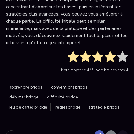
concentrant d’abord sur les bases, puis en intégrant les
stratégies plus avancées, vous pouvez vous améliorer à
chaque partie. La difficulté initiale peut sembler
intimidante, mais avec de la pratique et des partenaires
motivés, vous découvrirez rapidement tout le plaisir et les
richesses qu’offre ce jeu intemporel.
Note moyenne
4
/ 5. Nombre de votes
4
apprendre bridge
conventions bridge
débuter bridge
difficulté bridge
jeu de cartes bridge
règles bridge
stratégie bridge