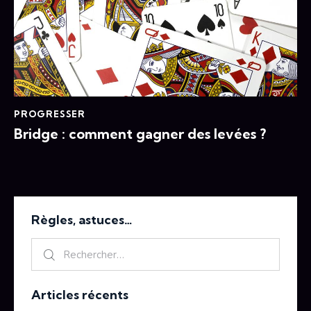
PROGRESSER
Bridge : comment gagner des levées ?
Règles, astuces…
Articles récents