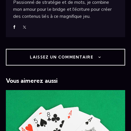
Passionné de stratégie et de mots, je combine
mon amour pour le bridge et l'écriture pour créer
des contenus liés à ce magnifique jeu.
LAISSEZ UN COMMENTAIRE
Vous aimerez aussi