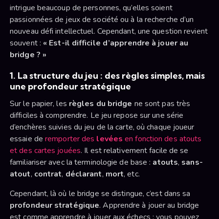
intrigue beaucoup de personnes, qu’elles soient
passionnées de jeux de société ou à la recherche d’un
nouveau défi intellectuel. Cependant, une question revient
souvent :
« Est-il difficile d’apprendre à jouer au
bridge ? »
1. La structure du jeu : des règles simples, mais
une profondeur stratégique
Sur le papier, les
règles du bridge
ne sont pas très
difficiles à comprendre. Le jeu repose sur une série
d’enchères suivies du jeu de la carte, où chaque joueur
essaie de
remporter des
levées
en fonction des atouts
et des cartes jouées
. Il est relativement facile de se
familiariser avec la terminologie de base :
atouts
,
sans-
atout
,
contrat
,
déclarant
,
mort
, etc.
Cependant, là où le bridge se distingue, c’est dans sa
profondeur stratégique
. Apprendre à jouer au bridge
est comme apprendre à jouer aux échecs : vous pouvez