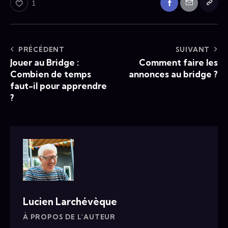
1
PRÉCÉDENT
SUIVANT
Jouer au Bridge :
Comment faire les
Combien de temps
annonces au bridge ?
faut-il pour apprendre
?
Lucien Larchévèque
À PROPOS DE L'AUTEUR