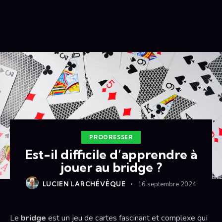
PROGRESSER
Est-il difficile d’apprendre à
jouer au bridge ?
LUCIEN LARCHÉVÈQUE
16 septembre 2024
Le
bridge
est un jeu de cartes fascinant et complexe qui