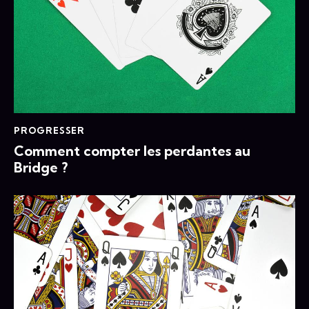
PROGRESSER
Comment compter les perdantes au
Bridge ?