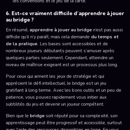
les conventions et le jeu de la carte.
6. Est-ce vraiment difficile d’apprendre à jouer
au bridge ?
En résumé,
apprendre à jouer au bridge
n’est pas aussi
difficile qu’il n’y paraît, mais cela demande
du temps et
de la pratique
. Les bases sont accessibles et de
nombreux joueurs débutants peuvent s’amuser après
quelques parties seulement. Cependant, atteindre un
niveau de maîtrise exigeant est un processus plus long.
Pour ceux qui aiment les jeux de stratégie et qui
apprécient le défi intellectuel, le bridge est un jeu
gratifiant à long terme. Avec les bons outils et un peu de
patience, vous pouvez rapidement vous initier aux
subtilités du jeu et devenir un joueur compétent.
Bien que le
bridge
soit réputé pour sa complexité, son
apprentissage peut être progressif et accessible, surtout
avec l’aide des ressources disponibles en ligne. En vous