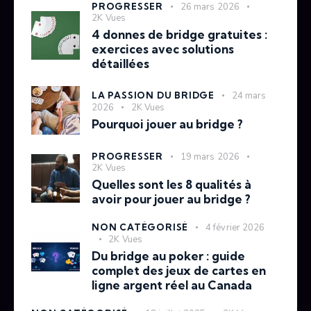
PROGRESSER
26 mars 2026
2K
Vues
4 donnes de bridge gratuites :
exercices avec solutions
détaillées
LA PASSION DU BRIDGE
24 mars
2026
2K
Vues
Pourquoi jouer au bridge ?
PROGRESSER
19 mars 2026
2K
Vues
Quelles sont les 8 qualités à
avoir pour jouer au bridge ?
NON CATÉGORISÉ
4 février 2026
2K
Vues
Du bridge au poker : guide
complet des jeux de cartes en
ligne argent réel au Canada