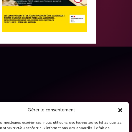
Gérer le consentement
les meilleures expériences, nous utilisons des technologies telles que les
r stocker et/ou accéder aux informations des appareils. Le fait de