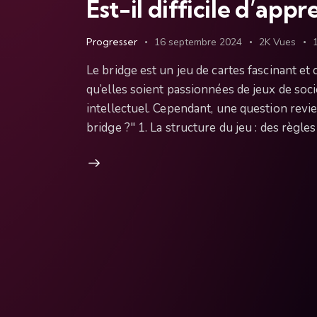
Est-il difficile d’app
Progresser
16 septembre 2024
2K
Vues
Le bridge est un jeu de cartes fascinant e
qu’elles soient passionnées de jeux de soc
intellectuel. Cependant, une question revien
bridge ?" 1. La structure du jeu : des règle