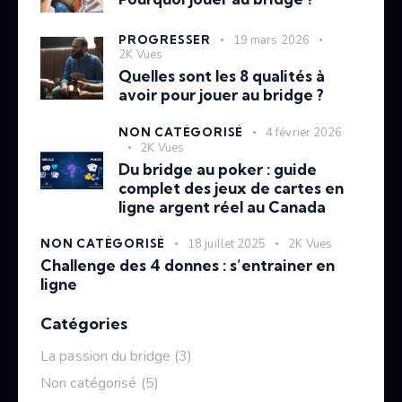
PROGRESSER
19 mars 2026
2K
Vues
Quelles sont les 8 qualités à
avoir pour jouer au bridge ?
NON CATÉGORISÉ
4 février 2026
2K
Vues
Du bridge au poker : guide
complet des jeux de cartes en
ligne argent réel au Canada
NON CATÉGORISÉ
18 juillet 2025
2K
Vues
Challenge des 4 donnes : s’entrainer en
ligne
Catégories
La passion du bridge
(3)
Non catégorisé
(5)