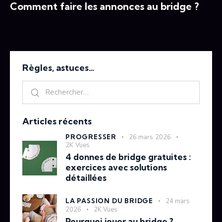
Comment faire les annonces au bridge ?
Règles, astuces…
Articles récents
PROGRESSER
26 mars 2026
2K
Vues
4 donnes de bridge gratuites :
exercices avec solutions
détaillées
LA PASSION DU BRIDGE
24 mars
2026
2K
Vues
Pourquoi jouer au bridge ?