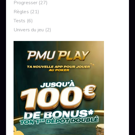
Progresser
(27)
Règles
(21)
Tests
(6)
Univers du jeu
(2)