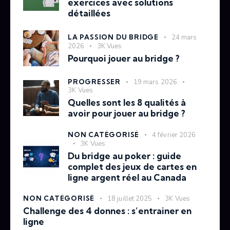
exercices avec solutions
détaillées
LA PASSION DU BRIDGE
24 mars
2026
3K
Vues
Pourquoi jouer au bridge ?
PROGRESSER
19 mars 2026
3K
Vues
Quelles sont les 8 qualités à
avoir pour jouer au bridge ?
NON CATÉGORISÉ
4 février 2026
3K
Vues
Du bridge au poker : guide
complet des jeux de cartes en
ligne argent réel au Canada
NON CATÉGORISÉ
18 juillet 2025
3K
Vues
Challenge des 4 donnes : s’entrainer en
ligne