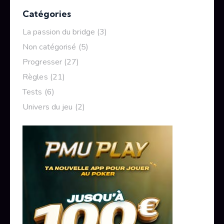
Catégories
La passion du bridge
(3)
Non catégorisé
(5)
Progresser
(27)
Règles
(21)
Tests
(6)
Univers du jeu
(2)