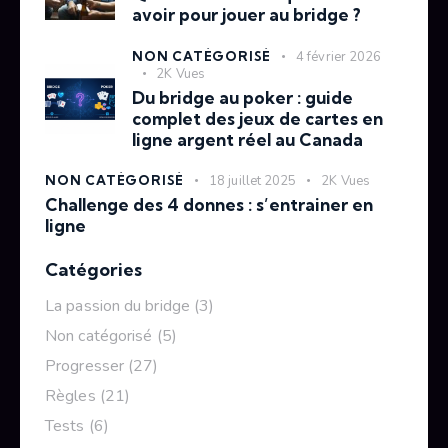
avoir pour jouer au bridge ?
NON CATÉGORISÉ
4 février 2026
2K
Vues
Du bridge au poker : guide
complet des jeux de cartes en
ligne argent réel au Canada
NON CATÉGORISÉ
18 juillet 2025
2K
Vues
Challenge des 4 donnes : s’entrainer en
ligne
Catégories
La passion du bridge
(3)
Non catégorisé
(5)
Progresser
(27)
Règles
(21)
Tests
(6)