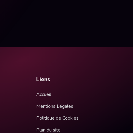
Liens
Accueil
Mentions Légales
Politique de Cookies
Plan du site