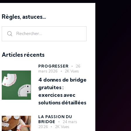
Règles, astuces…
Articles récents
PROGRESSER
26
mars 2026
2K
Vues
4 donnes de bridge
gratuites :
exercices avec
solutions détaillées
LA PASSION DU
BRIDGE
24 mars
2026
2K
Vues