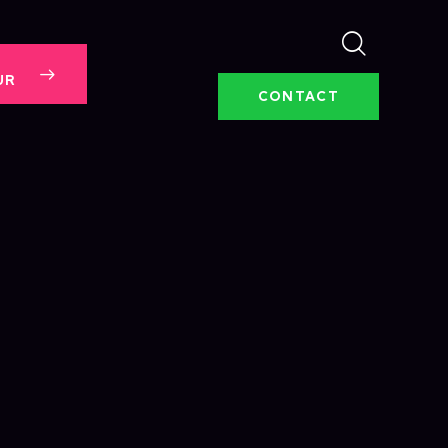
UR
CONTACT