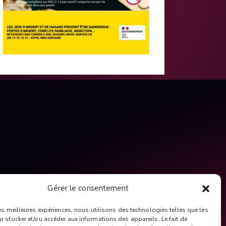
Gérer le consentement
les meilleures expériences, nous utilisons des technologies telles que les
r stocker et/ou accéder aux informations des appareils. Le fait de