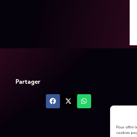
Partager
Pour offrir 
cookies pou