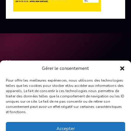
Liens
Gérer le consentement
Accueil
Pour offrir les meilleures expériences, nous utilisons des technologies
Mentions Légales
telles que les cookies pour stocker et/ou accéder aux informations des
appareils. Le fait de consentir à ces technologies nous permettra de
Politique de Cookies
traiter des données telles que le comportement de navigation ou les ID
Plan du site
uniques sur ce site. Le fait de ne pas consentir ou de retirer son
consentement peut avoir un effet négatif sur certaines caractéristiques
Contact
et fonctions.
Partager
Accepter