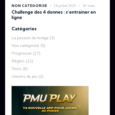
NON CATÉGORISÉ
18 juillet 2025
3K
Vues
Challenge des 4 donnes : s’entrainer en
ligne
Catégories
La passion du bridge
(3)
Non catégorisé
(5)
Progresser
(27)
Règles
(21)
Tests
(6)
Univers du jeu
(2)